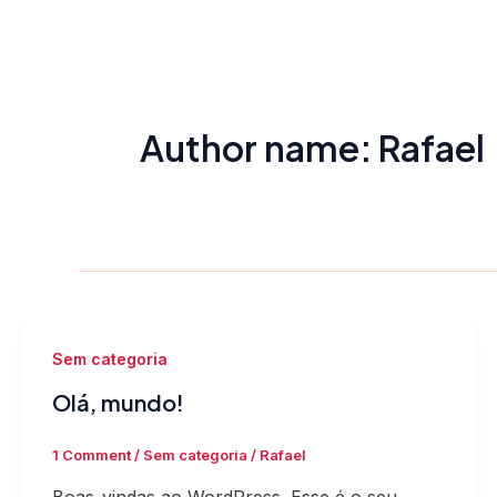
Skip
to
content
Author name: Rafael
Sem categoria
Olá, mundo!
1 Comment
/
Sem categoria
/
Rafael
Boas-vindas ao WordPress. Esse é o seu