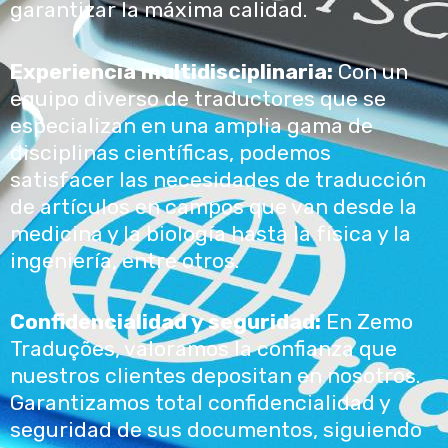
garantizar la máxima calidad.
Experiencia multidisciplinaria:
Con un
equipo diverso de traductores que se
especializan en una amplia gama de
disciplinas científicas, podemos
satisfacer las necesidades de traducción
de artículos en campos que van desde la
medicina y la biología hasta la física y la
ingeniería, entre otros.
Confidencialidad y seguridad:
En Zemo
Traduções, valoramos la confianza que
nuestros clientes depositan en nosotros.
Garantizamos total confidencialidad y
seguridad de sus documentos, siguiendo