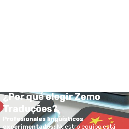
Científicos
En Zemo Traduções, comprendemos la
importancia de una comunicación clara y
precisa en el ámbito de la investigación
científica. Con años de experiencia y un
compromiso inquebrantable con la
calidad, nos destacamos en la traducción
de artículos científicos a una amplia gama
de disciplinas e idiomas.
¿Por qué elegir Zemo
Traduções?
Profesionales lingüísticos
experimentados:
Nuestro equipo está