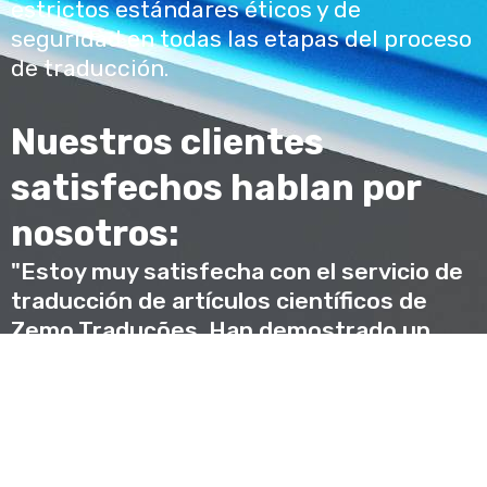
estrictos estándares éticos y de
seguridad en todas las etapas del proceso
de traducción.
Nuestros clientes
satisfechos hablan por
nosotros:
"Estoy muy satisfecha con el servicio de
traducción de artículos científicos de
Zemo Traduções. Han demostrado un
profundo conocimiento en el área de
investigación y han entregado
traducciones precisas y oportunas.
Definitivamente continuaré utilizando
sus servicios en el futuro." - Dra. Ana