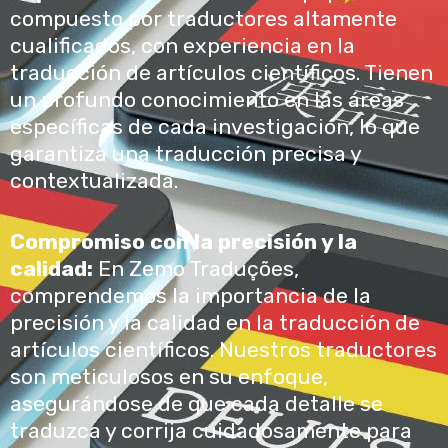
compuesto por traductores altamente
cualificados, con experiencia en la
traducción de artículos científicos. Tienen
un profundo conocimiento en las áreas
específicas de cada investigación, lo que
garantiza una traducción precisa y
contextualizada.
Compromiso con la precisión y la
calidad:
En Zemo Traduções,
comprendemos la importancia de la
precisión y la calidad en la traducción de
artículos científicos. Nuestros traductores
son meticulosos en su enfoque,
asegurándose de que cada detalle se
traduzca y corrija cuidadosamente para