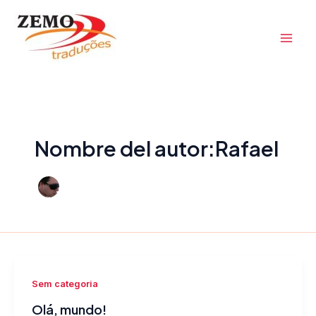
Ir
Mai
al
Men
contenido
Nombre del autor:Rafael
Sem categoria
Olá, mundo!